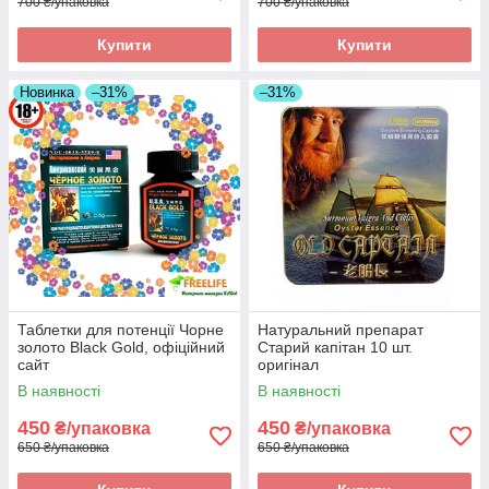
700 ₴/упаковка
700 ₴/упаковка
Купити
Купити
Новинка
–31%
–31%
Таблетки для потенції Чорне
Натуральний препарат
золото Black Gold, офіційний
Старий капітан 10 шт.
сайт
оригінал
В наявності
В наявності
450
450
₴/упаковка
₴/упаковка
650 ₴/упаковка
650 ₴/упаковка