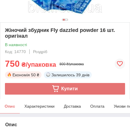
Жіночий збудник Fly dazzled powder 16 шт.
оригінал
В наявності
Код: 14770
Роздріб
750
₴/упаковка
800 ₴/упаковка
Економія
50 ₴
Залишилось
39 днів
Купити
Опис
Характеристики
Доставка
Оплата
Умови п
Опис