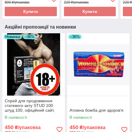
800 ₴/упаковка
220 ₴/упаковка
220 ₴
Купити
Купити
Акційні пропозиції та новинки
Новинка
–36%
–36%
Спрей для продовження
статевого акту STUD 100
штуд 100, офіційний сайт,
Атомна бомба для здоров'я
оригінал
В наявності
В наявності
450
450
₴/упаковка
₴/упаковка