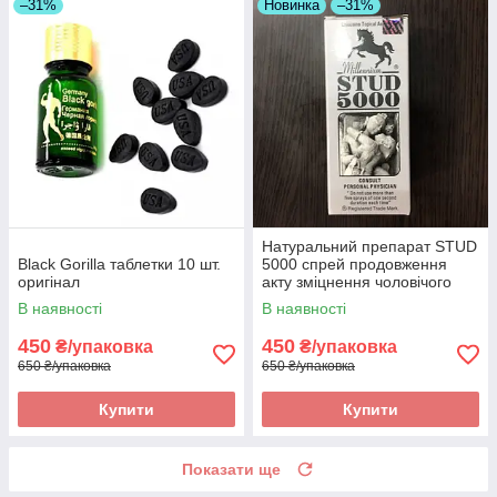
–31%
Новинка
–31%
Натуральний препарат STUD
Black Gorilla таблетки 10 шт.
5000 спрей продовження
оригінал
акту зміцнення чоловічого
здоров'я 2 оригінал
В наявності
В наявності
450
450
₴/упаковка
₴/упаковка
650 ₴/упаковка
650 ₴/упаковка
Купити
Купити
Показати ще