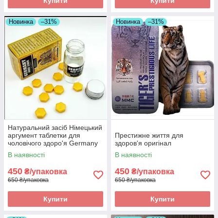
Купити
Купити
Новинка
–31%
Новинка
–31%
Натуральний засіб Німецький
аргумент таблетки для
Престижне життя для
чоловічого здоро'я Germany
здоров'я оригінал
must state оригінал
В наявності
В наявності
450
450
₴/упаковка
₴/упаковка
650 ₴/упаковка
650 ₴/упаковка
Купити
Купити