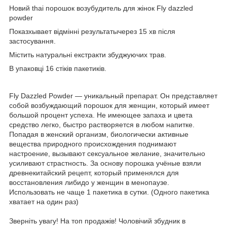
Новий thai порошок возубудитель для жінок Fly dazzled
powder
Показхывает відмінні результатычерез 15 хв після
застосування.
Містить натуральні екстракти збуджуючих трав.
В упаковці 16 стіків пакетиків.
Fly Dazzled Powder — уникальный препарат. Он представляет
собой возбуждающий порошок для женщин, который имеет
большой процент успеха. Не имеющее запаха и цвета
средство легко, быстро растворяется в любом напитке.
Попадая в женский организм, биологически активные
вещества природного происхождения поднимают
настроение, вызывают сексуальное желание, значительно
усиливают страстность. За основу порошка учёные взяли
древнекитайский рецепт, который применялся для
восстановления либидо у женщин в менопаузе.
Использовать не чаще 1 пакетика в сутки. (Одного пакетика
хватает на один раз)
Зверніть увагу! На топ продажів! Чоловічий збудник в