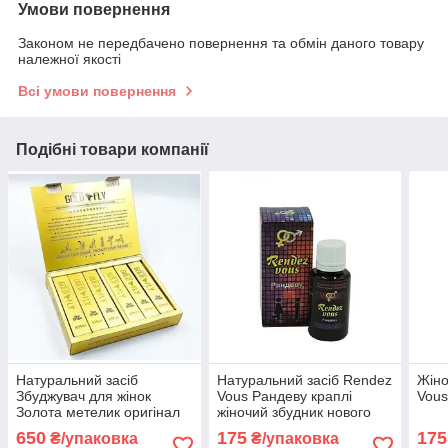
Умови повернення
Законом не передбачено повернення та обмін даного товару
належної якості
Всі умови повернення
Подібні товари компанії
Натуральний засіб
Натуральний засіб Rendez
Жіно
Збуджувач для жінок
Vous Рандеву краплі
Vous
Золота метелик оригінал
жіночий збудник нового
покоління оригінал
650
175
175
₴/упаковка
₴/упаковка