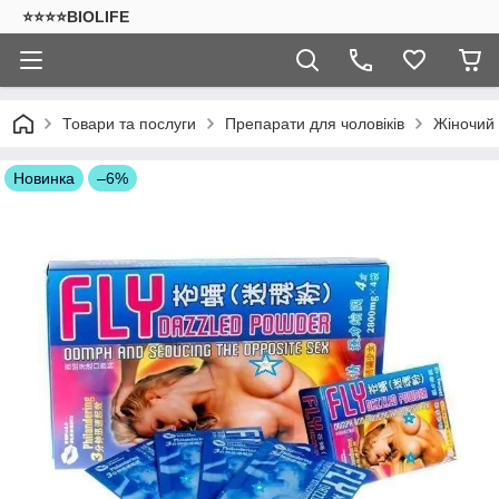
⭐⭐⭐⭐BIOLIFE
Товари та послуги
Препарати для чоловіків
Жіночий 
Новинка
–6%