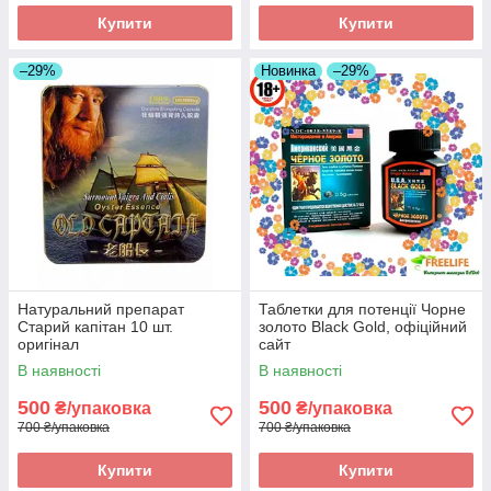
Купити
Купити
–29%
Новинка
–29%
Натуральний препарат
Таблетки для потенції Чорне
Старий капітан 10 шт.
золото Black Gold, офіційний
оригінал
сайт
В наявності
В наявності
500
500
₴/упаковка
₴/упаковка
700 ₴/упаковка
700 ₴/упаковка
Купити
Купити