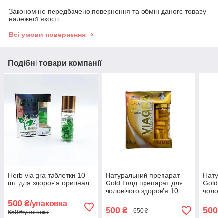
Законом не передбачено повернення та обмін даного товару
належної якості
Всі умови повернення
Подібні товари компанії
Herb via gra таблетки 10
Натуральний препарат
Нату
шт. для здоров'я оригінал
Gold Голд препарат для
Gold
чоловічого здоров'я 10
чоло
таблеток оригінал
табл
500
₴/упаковка
500
500
₴
650 ₴
650 ₴/упаковка