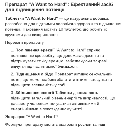
Препарат "A Want to Hard": Ефективний засіб
для підвищення потенції
Таблетки "A Want to Hard"
— це натуральна добавка,
розроблена для підтримки чоловічого здоров'я та підвищення
потенції. Паковання містить 10 таблеток, що робить їх
зручними для використання.
Переваги препарату
Поліпшення ерекції
"A Want to Hard" сприяє
поліпшенню кровообігу, що допомагає досягти та
підтримувати стійку ерекцію, забезпечуючи яскраві
відчуття під час інтимної близькості.
Підвищення лібідо
Препарат активує сексуальний
потяг, що може неабияк збагатити інтимні стосунки та
підвищити впевненість у собі.
Збільшення енергії
Таблетки допомагають
підвищити загальний рівень енергії та витривалості, що
дає змогу чоловікам почуватися активнішими й
енергійнішими в повсякденному житті.
Як працює "A Want to Hard"?
Формула препарату містить екстракти рослин та інші