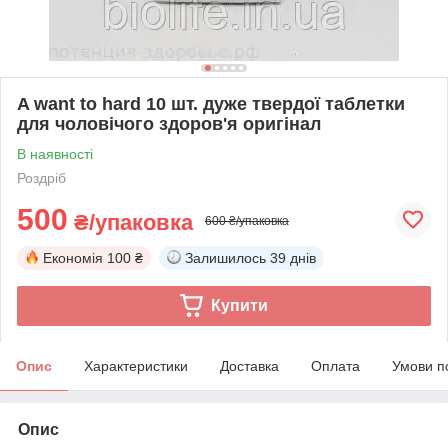
A want to hard 10 шт. дуже твердої таблетки
для чоловічого здоров'я оригінал
В наявності
Роздріб
500
₴/упаковка
600 ₴/упаковка
Економія
100 ₴
Залишилось
39 днів
Купити
Опис
Характеристики
Доставка
Оплата
Умови п
Опис