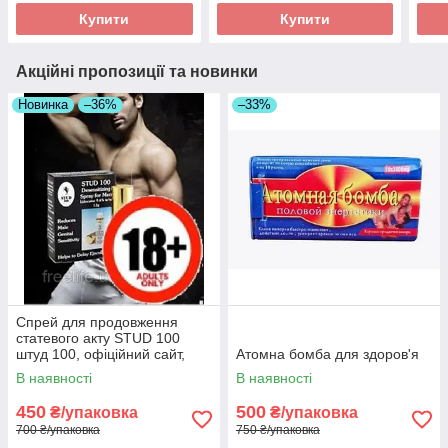
Купити
Купити
Акційні пропозиції та новинки
Новинка
–36%
–33%
Спрей для продовження
статевого акту STUD 100
штуд 100, офіційний сайт,
Атомна бомба для здоров'я
оригінал
В наявності
В наявності
450
500
₴/упаковка
₴/упаковка
700 ₴/упаковка
750 ₴/упаковка