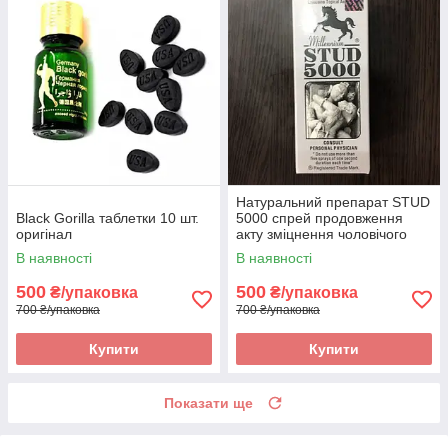
Натуральний препарат STUD
Black Gorilla таблетки 10 шт.
5000 спрей продовження
оригінал
акту зміцнення чоловічого
здоров'я 2 оригінал
В наявності
В наявності
500
500
₴/упаковка
₴/упаковка
700 ₴/упаковка
700 ₴/упаковка
Купити
Купити
Показати ще