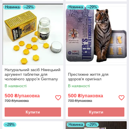
Новинка
–29%
Новинка
–29%
Натуральний засіб Німецький
аргумент таблетки для
Престижне життя для
чоловічого здоро'я Germany
здоров'я оригінал
must state оригінал
В наявності
В наявності
500
500
₴/упаковка
₴/упаковка
700 ₴/упаковка
700 ₴/упаковка
Купити
Купити
–29%
Новинка
–29%