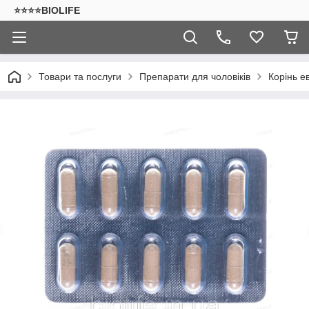
⭐⭐⭐⭐BIOLIFE
Товари та послуги
Препарати для чоловіків
Корінь е