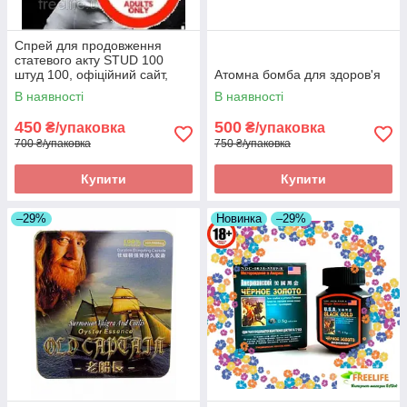
Спрей для продовження
статевого акту STUD 100
штуд 100, офіційний сайт,
Атомна бомба для здоров'я
оригінал
В наявності
В наявності
450
500
₴/упаковка
₴/упаковка
700 ₴/упаковка
750 ₴/упаковка
Купити
Купити
–29%
Новинка
–29%