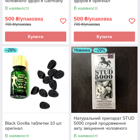
чоловічого здоро'я Germany
здоров'я оригінал
must state оригінал
В наявності
В наявності
500
500
₴/упаковка
₴/упаковка
700 ₴/упаковка
700 ₴/упаковка
Купити
Купити
–29%
Новинка
–29%
Натуральний препарат STUD
Black Gorilla таблетки 10 шт.
5000 спрей продовження
оригінал
акту зміцнення чоловічого
здоров'я 2 оригінал
В наявності
В наявності