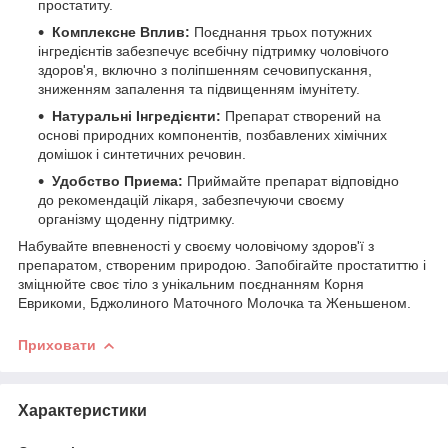
простатиту.
Комплексне Вплив:
Поєднання трьох потужних
інгредієнтів забезпечує всебічну підтримку чоловічого
здоров'я, включно з поліпшенням сечовипускання,
зниженням запалення та підвищенням імунітету.
Натуральні Інгредієнти:
Препарат створений на
основі природних компонентів, позбавлених хімічних
домішок і синтетичних речовин.
Удобство Приема:
Приймайте препарат відповідно
до рекомендацій лікаря, забезпечуючи своєму
організму щоденну підтримку.
Набувайте впевненості у своєму чоловічому здоров'ї з
препаратом, створеним природою. Запобігайте простатиттю і
зміцнюйте своє тіло з унікальним поєднанням Корня
Еврикоми, Бджолиного Маточного Молочка та Женьшеном.
Приховати
Характеристики