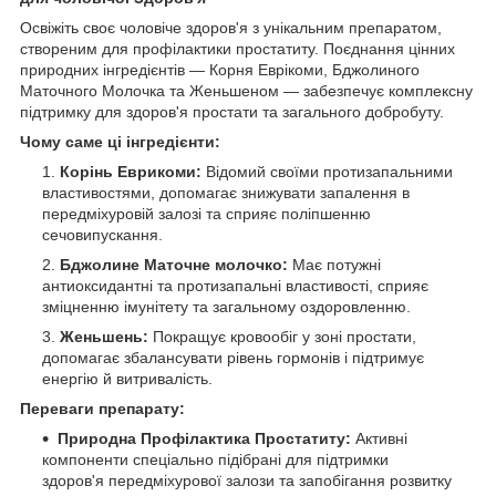
Освіжіть своє чоловіче здоров'я з унікальним препаратом,
створеним для профілактики простатиту. Поєднання цінних
природних інгредієнтів — Корня Еврікоми, Бджолиного
Маточного Молочка та Женьшеном — забезпечує комплексну
підтримку для здоров'я простати та загального добробуту.
Чому саме ці інгредієнти:
Корінь Еврикоми:
Відомий своїми протизапальними
властивостями, допомагає знижувати запалення в
передміхуровій залозі та сприяє поліпшенню
сечовипускання.
Бджолине Маточне молочко:
Має потужні
антиоксидантні та протизапальні властивості, сприяє
зміцненню імунітету та загальному оздоровленню.
Женьшень:
Покращує кровообіг у зоні простати,
допомагає збалансувати рівень гормонів і підтримує
енергію й витривалість.
Переваги препарату:
Природна Профілактика Простатиту:
Активні
компоненти спеціально підібрані для підтримки
здоров'я передміхурової залози та запобігання розвитку