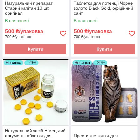
Натуральний препарат
Таблетки для потенції Чорне
Старий капітан 10 шт.
золото Black Gold, офіційний
оригінал
сайт
В наявності
В наявності
500
500
₴/упаковка
₴/упаковка
700 ₴/упаковка
700 ₴/упаковка
Купити
Купити
Новинка
–29%
Новинка
–29%
Натуральний засіб Німецький
аргумент таблетки для
Престижне життя для