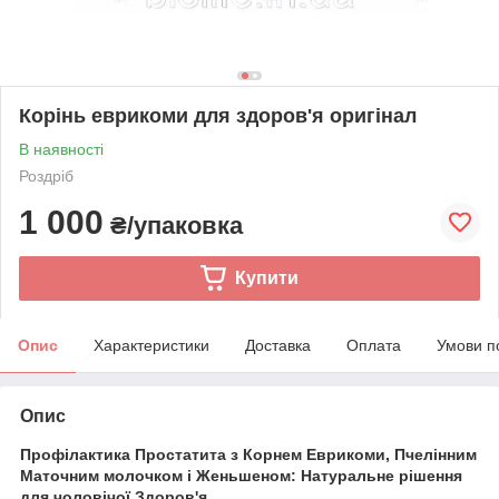
Корінь еврикоми для здоров'я оригінал
В наявності
Роздріб
1 000
₴/упаковка
Купити
Опис
Характеристики
Доставка
Оплата
Умови п
Опис
Профілактика Простатита з Корнем Еврикоми, Пчелінним
Маточним молочком і Женьшеном: Натуральне рішення
для чоловічої Здоров'я