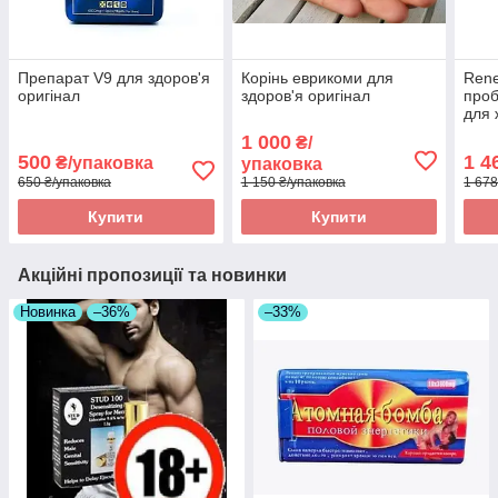
Препарат V9 для здоров'я
Корінь еврикоми для
Rene
оригінал
здоров'я оригінал
проб
для 
25 м
1 000
₴/
ориг
500
1 4
₴/упаковка
упаковка
650 ₴/упаковка
1 150 ₴/упаковка
1 678
Купити
Купити
Акційні пропозиції та новинки
Новинка
–36%
–33%