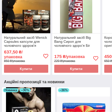
Натуральний засіб Wenick
Натуральний засіб Big
Коро
Capsules капсули для
Bang Сироп для
чоло
чоловічого здоров'я
чоловічого здоро'я Біг
ориг
оригінал
Бенг оригінал
637,50
₴/
175
450
₴/упаковка
упаковка
850 ₴/упаковка
220 ₴/упаковка
650 ₴
Купити
Купити
Акційні пропозиції та новинки
Новинка
–36%
–36%