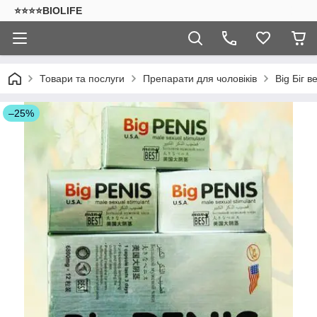
⭐⭐⭐⭐BIOLIFE
Товари та послуги
Препарати для чоловіків
Big Біг 
–25%