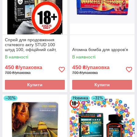
Спрей для продовження
статевого акту STUD 100
штуд 100, офіційний сайт,
Атомна бомба для здоров'я
оригінал
В наявності
В наявності
450
450
₴/упаковка
₴/упаковка
700 ₴/упаковка
700 ₴/упаковка
Купити
Купити
–31%
Новинка
–31%