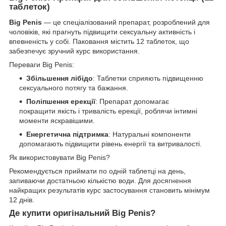
таблеток)
Big Penis
— це спеціалізований препарат, розроблений для
чоловіків, які прагнуть підвищити сексуальну активність і
впевненість у собі. Паковання містить 12 таблеток, що
забезпечує зручний курс використання.
Переваги Big Penis:
Збільшення лібідо
: Таблетки сприяють підвищенню
сексуального потягу та бажання.
Поліпшення ерекції
: Препарат допомагає
покращити якість і тривалість ерекції, роблячи інтимні
моменти яскравішими.
Енергетична підтримка
: Натуральні компоненти
допомагають підвищити рівень енергії та витривалості.
Як використовувати Big Penis?
Рекомендується приймати по одній таблетці на день,
запиваючи достатньою кількістю води. Для досягнення
найкращих результатів курс застосування становить мінімум
12 днів.
Де купити оригінальний Big Penis?