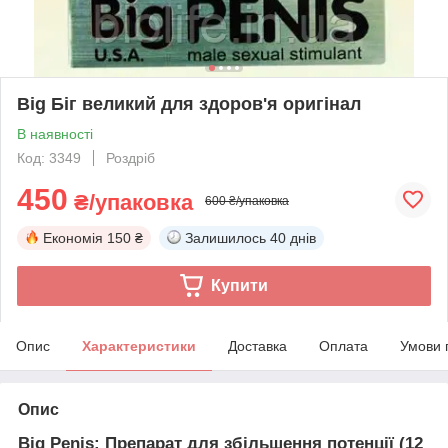
Big Біг великий для здоров'я оригінал
В наявності
Код: 3349
Роздріб
450
₴/упаковка
600 ₴/упаковка
Економія
150 ₴
Залишилось
40 днів
Купити
Опис
Характеристики
Доставка
Оплата
Умови 
Опис
Big Penis: Препарат для збільшення потенції (12