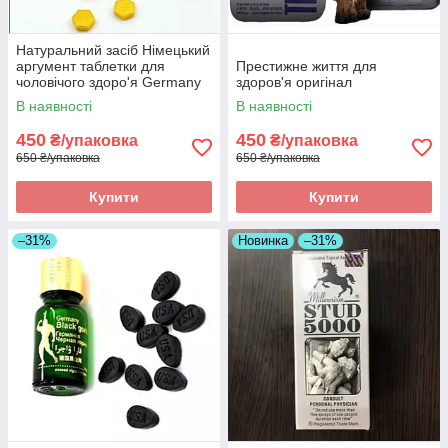
Натуральний засіб Німецький
аргумент таблетки для
Престижне життя для
чоловічого здоро'я Germany
здоров'я оригінал
must state оригінал
В наявності
В наявності
450
450
₴/упаковка
₴/упаковка
650 ₴/упаковка
650 ₴/упаковка
Купити
Купити
–31%
Новинка
–31%