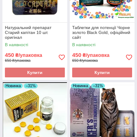
Натуральний препарат
Таблетки для потенції Чорне
Старий капітан 10 шт.
золото Black Gold, офіційний
оригінал
сайт
В наявності
В наявності
450
450
₴/упаковка
₴/упаковка
650 ₴/упаковка
650 ₴/упаковка
Купити
Купити
Новинка
–31%
Новинка
–31%