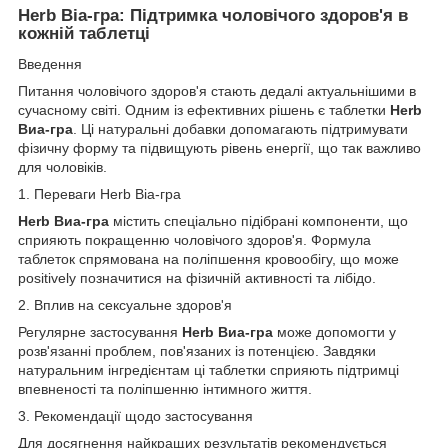
Herb Віа-гра: Підтримка чоловічого здоров'я в
кожній таблетці
Введення
Питання чоловічого здоров'я стають дедалі актуальнішими в
сучасному світі. Одним із ефективних рішень є таблетки
Herb
Виа-гра
. Ці натуральні добавки допомагають підтримувати
фізичну форму та підвищують рівень енергії, що так важливо
для чоловіків.
1. Переваги Herb Віа-гра
Herb Виа-гра
містить спеціально підібрані компоненти, що
сприяють покращенню чоловічого здоров'я. Формула
таблеток спрямована на поліпшення кровообігу, що може
positively позначитися на фізичній активності та лібідо.
2. Вплив на сексуальне здоров'я
Регулярне застосування
Herb Виа-гра
може допомогти у
розв'язанні проблем, пов'язаних із потенцією. Завдяки
натуральним інгредієнтам ці таблетки сприяють підтримці
впевненості та поліпшенню інтимного життя.
3. Рекомендації щодо застосування
Для досягнення найкращих результатів рекомендується