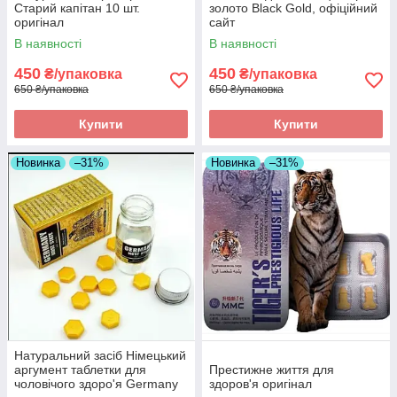
Старий капітан 10 шт.
золото Black Gold, офіційний
оригінал
сайт
В наявності
В наявності
450
450
₴/упаковка
₴/упаковка
650 ₴/упаковка
650 ₴/упаковка
Купити
Купити
Новинка
–31%
Новинка
–31%
Натуральний засіб Німецький
аргумент таблетки для
Престижне життя для
чоловічого здоро'я Germany
здоров'я оригінал