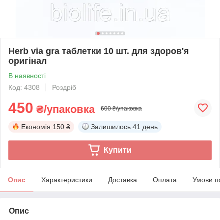
Herb via gra таблетки 10 шт. для здоров'я
оригінал
В наявності
Код: 4308
Роздріб
450
₴/упаковка
600 ₴/упаковка
Економія
150 ₴
Залишилось
41 день
Купити
Опис
Характеристики
Доставка
Оплата
Умови п
Опис