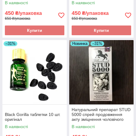
must state оригінал
В наявності
В наявності
450
450
₴/упаковка
₴/упаковка
650 ₴/упаковка
650 ₴/упаковка
Купити
Купити
–31%
Новинка
–31%
Натуральний препарат STUD
Black Gorilla таблетки 10 шт.
5000 спрей продовження
оригінал
акту зміцнення чоловічого
здоров'я 2 оригінал
В наявності
В наявності