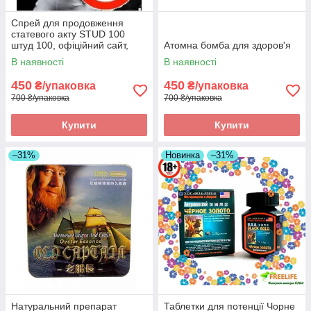
Спрей для продовження
статевого акту STUD 100
штуд 100, офіційний сайт,
Атомна бомба для здоров'я
оригінал
В наявності
В наявності
450
450
₴/упаковка
₴/упаковка
700 ₴/упаковка
700 ₴/упаковка
Купити
Купити
–31%
Новинка
–31%
Натуральний препарат
Таблетки для потенції Чорне