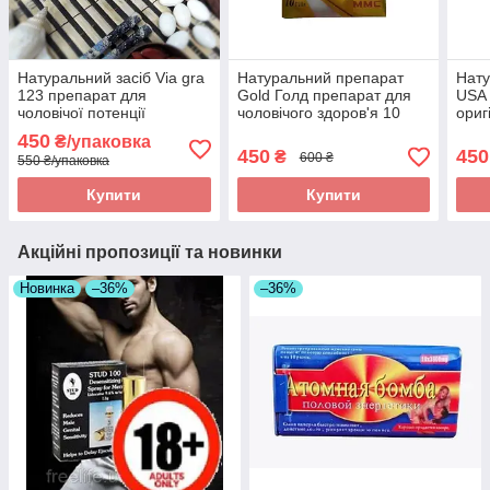
Натуральний засіб Via gra
Натуральний препарат
Нату
123 препарат для
Gold Голд препарат для
USA 
чоловічої потенції
чоловічого здоров'я 10
ориг
оригінал
таблеток оригінал
450
₴/упаковка
450
450
₴
600 ₴
550 ₴/упаковка
Купити
Купити
Акційні пропозиції та новинки
Новинка
–36%
–36%