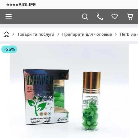
⭐⭐⭐⭐BIOLIFE
Товари та послуги
Препарати для чоловіків
Herb via
–25%