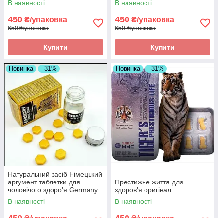
В наявності
В наявності
450
450
₴/упаковка
₴/упаковка
650 ₴/упаковка
650 ₴/упаковка
Купити
Купити
Новинка
–31%
Новинка
–31%
Натуральний засіб Німецький
аргумент таблетки для
Престижне життя для
чоловічого здоро'я Germany
здоров'я оригінал
must state оригінал
В наявності
В наявності