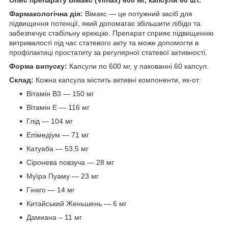
Опис препарату Вімакс (Vimax) 600 мг, капсули 60 шт.
Фармакологічна дія:
Вімакс — це потужний засіб для
підвищення потенції, який допомагає збільшити лібідо та
забезпечує стабільну ерекцію. Препарат сприяє підвищенню
витривалості під час статевого акту та може допомогти в
профілактиці простатиту за регулярної статевої активності.
Форма випуску:
Капсули по 600 мг, у пакованні 60 капсул.
Склад:
Кожна капсула містить активні компоненти, як-от:
Вітамін В3 — 150 мг
Вітамін Е — 116 мг
Глід — 104 мг
Епімедіум — 71 мг
Катуаба — 53,5 мг
Сіронева повзуча — 28 мг
Муїра Пуаму — 23 мг
Гінкго — 14 мг
Китайський Женьшень — 6 мг
Дамиана – 11 мг