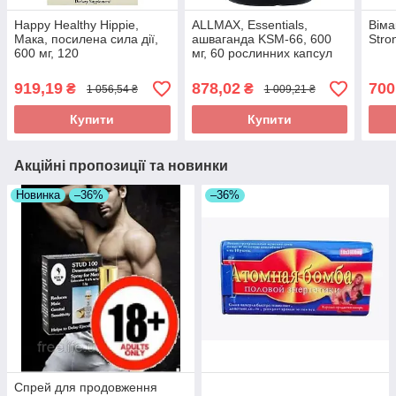
Happy Healthy Hippie,
ALLMAX, Essentials,
Віма
Мака, посилена сила дії,
ашваганда KSM-66, 600
Stro
600 мг, 120
мг, 60 рослинних капсул
вегетаріанських капсул в
(300 мг на капсулу)
Україні оригінал
оригінал
919,19
878,02
700
₴
₴
1 056,54 ₴
1 009,21 ₴
Купити
Купити
Акційні пропозиції та новинки
Новинка
–36%
–36%
Спрей для продовження