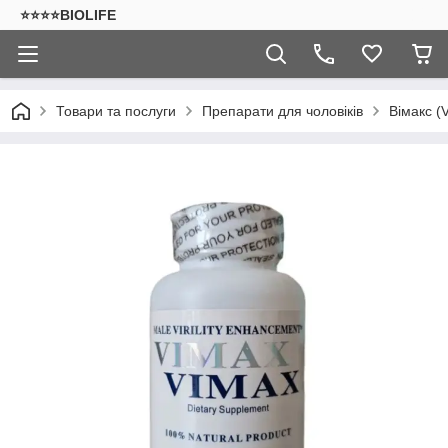
⭐⭐⭐⭐BIOLIFE
Товари та послуги
Препарати для чоловіків
Вімакс (