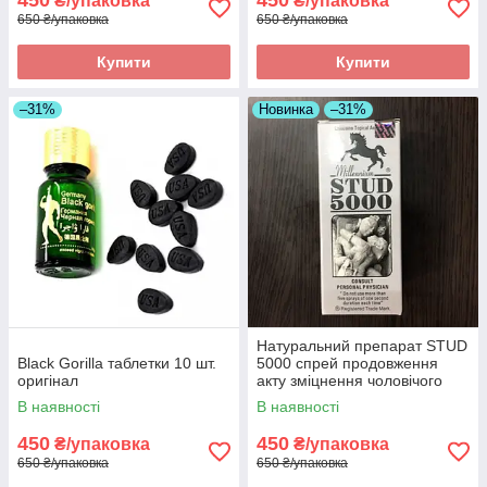
450
450
₴/упаковка
₴/упаковка
650 ₴/упаковка
650 ₴/упаковка
Купити
Купити
–31%
Новинка
–31%
Натуральний препарат STUD
Black Gorilla таблетки 10 шт.
5000 спрей продовження
оригінал
акту зміцнення чоловічого
здоров'я 2 оригінал
В наявності
В наявності
450
450
₴/упаковка
₴/упаковка
650 ₴/упаковка
650 ₴/упаковка