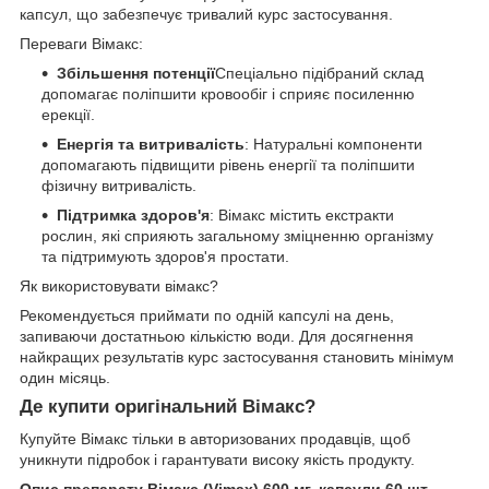
капсул, що забезпечує тривалий курс застосування.
Переваги Вімакс:
Збільшення потенції
Спеціально підібраний склад
допомагає поліпшити кровообіг і сприяє посиленню
ерекції.
Енергія та витривалість
: Натуральні компоненти
допомагають підвищити рівень енергії та поліпшити
фізичну витривалість.
Підтримка здоров'я
: Вімакс містить екстракти
рослин, які сприяють загальному зміцненню організму
та підтримують здоров'я простати.
Як використовувати вімакс?
Рекомендується приймати по одній капсулі на день,
запиваючи достатньою кількістю води. Для досягнення
найкращих результатів курс застосування становить мінімум
один місяць.
Де купити оригінальний Вімакс?
Купуйте Вімакс тільки в авторизованих продавців, щоб
уникнути підробок і гарантувати високу якість продукту.