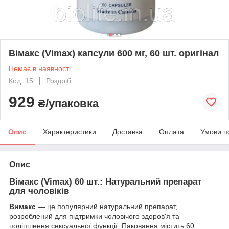
Вімакс (Vimax) капсули 600 мг, 60 шт. оригінал
Немає в наявності
Код: 15
Роздріб
929
₴/упаковка
Опис
Характеристики
Доставка
Оплата
Умови п
Опис
Вімакс (Vimax) 60 шт.: Натуральний препарат
для чоловіків
Вимакс
— це популярний натуральний препарат,
розроблений для підтримки чоловічого здоров'я та
поліпшення сексуальної функції. Паковання містить 60