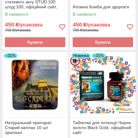
статевого акту STUD 100
штуд 100, офіційний сайт,
Атомна бомба для здоров'я
оригінал
В наявності
В наявності
450
450
₴/упаковка
₴/упаковка
700 ₴/упаковка
700 ₴/упаковка
Купити
Купити
–31%
Новинка
–31%
Натуральний препарат
Таблетки для потенції Чорне
Старий капітан 10 шт.
золото Black Gold, офіційний
оригінал
сайт