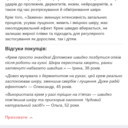
ударів до пролежнів, дерматитів, екзем, нейродермітів, а
також під час розтріскування й обвітрювання шкіри.
Крім того, «Зажина» зменшує інтенсивність запальних
процесів, усуває лущення, живить і зміцнює шкіру, має
омолоджувальний ефект. Крем швидко вбирається, не
залишає жирної плівки та підходить для регулярного
застосування як дорослим, так і дітям.
Відгуки покупців:
«Крем просто знахідка! Допоможе швидко позбутися опіків
після роботи на кухні. Шкіра перестала хворіти, ранки
затягнуті набагато швидше.»
— Ірина, 38 років.
«Довго мучувала з дерматитом на руках, цей крем реально
заспокоював шкіру, зменшив свербіж і лущення. Дуже радій
ефектом!»
— Олександр, 45 років.
«Використала крем у разі тріщин на п'ятах — швидко
пом'якшив шкіру та прискорив загоєння. Чудовий
натуральний засіб!»
— Ольга, 52 роки.
Приховати