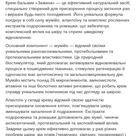
Крем-бальзам «Зажина» — це ефективний натуральний засіб,
спеціально створений для прискорення процесу загоєння ран
і виразок будь-якого походження. Його унікальна формула
поєднує в собі силу мумійо, алантоїну та комплекс рослинних
екстрактів подорожника та ромашки, що забезпечує
комплексний вплив на шкіру та сприяє швидкому
відновленню.
Основний компонент — мумійо — відомий своїми
унікальними ранозагоювальними, протибольовими та
протизапальними властивостями. Це природний
біостимулятор, який допомагає активізувати відновлювальні
процеси в пошкоджених тканинах, стимулює регенерацію й
одночасно має антитоксичну та загальнозміцнювальну дію.
Мумійо містить понад 26 мікроелементів, амінокислоти,
вітаміни та інші біологічно активні речовини, що робить крем
справді унікальним помічником під час догляду за шкірою.
Алантоїн у складі крему відомий своєю здатністю
прискорювати оновлення клітин, пом'якшувати шкіру,
зменшувати запалення й подразнення. Екстракти
подорожника та ромашки доповнюють дію мумії, чинячи
антисептичний, протизапальний та заспокійливий вплив.
Завдяки цьому крем ефективно допомагає у разі різних
проблем шкіри: від опіків (термічних, хімічних, променевих) і