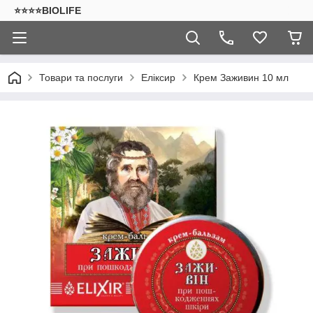
⭐⭐⭐⭐BIOLIFE
Товари та послуги
Еліксир
Крем Заживин 10 мл