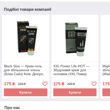
Подібні товари компанії
Black Size — Крем-гель
XXL Power Life HOT —
Migh
для збільшення члена
Збудливий крем для
збіл
(Блек Сайз) Київ, Дніпро,
чоловіків (XXL Павер
(Май
Одеса оригінал
Лайф Хот) Київ, Дніпро,
Одес
Одеса оригінал
175
175
175
₴
₴
220 ₴
220 ₴
Купити
Купити
Про нас